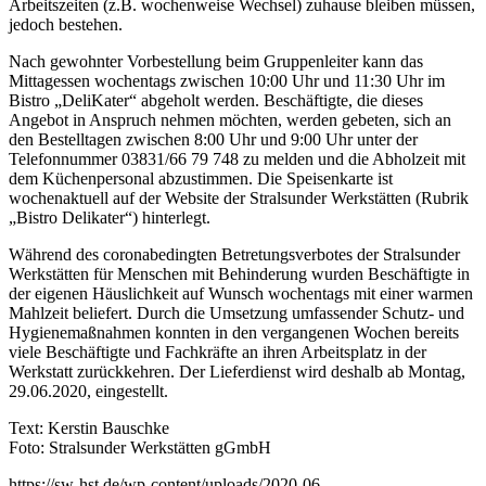
Arbeitszeiten (z.B. wochenweise Wechsel) zuhause bleiben müssen,
jedoch bestehen.
Nach gewohnter Vorbestellung beim Gruppenleiter kann das
Mittagessen wochentags zwischen 10:00 Uhr und 11:30 Uhr im
Bistro „DeliKater“ abgeholt werden. Beschäftigte, die dieses
Angebot in Anspruch nehmen möchten, werden gebeten, sich an
den Bestelltagen zwischen 8:00 Uhr und 9:00 Uhr unter der
Telefonnummer 03831/66 79 748 zu melden und die Abholzeit mit
dem Küchenpersonal abzustimmen. Die Speisenkarte ist
wochenaktuell auf der Website der Stralsunder Werkstätten (Rubrik
„Bistro Delikater“) hinterlegt.
Während des coronabedingten Betretungsverbotes der Stralsunder
Werkstätten für Menschen mit Behinderung wurden Beschäftigte in
der eigenen Häuslichkeit auf Wunsch wochentags mit einer warmen
Mahlzeit beliefert. Durch die Umsetzung umfassender Schutz- und
Hygienemaßnahmen konnten in den vergangenen Wochen bereits
viele Beschäftigte und Fachkräfte an ihren Arbeitsplatz in der
Werkstatt zurückkehren. Der Lieferdienst wird deshalb ab Montag,
29.06.2020, eingestellt.
Text: Kerstin Bauschke
Foto: Stralsunder Werkstätten gGmbH
https://sw-hst.de/wp-content/uploads/2020-06-