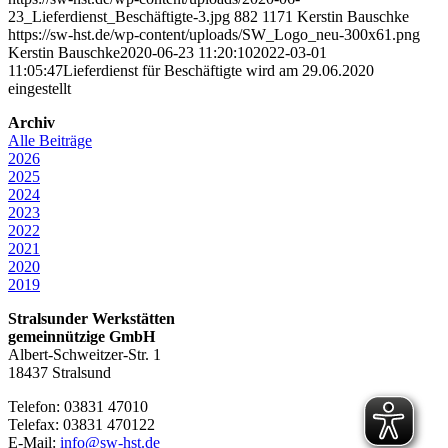
23_Lieferdienst_Beschäftigte-3.jpg
882
1171
Kerstin Bauschke
https://sw-hst.de/wp-content/uploads/SW_Logo_neu-300x61.png
Kerstin Bauschke
2020-06-23 11:20:10
2022-03-01
11:05:47
Lieferdienst für Beschäftigte wird am 29.06.2020
eingestellt
Archiv
Alle Beiträge
2026
2025
2024
2023
2022
2021
2020
2019
Stralsunder Werkstätten
gemeinnützige GmbH
Albert-Schweitzer-Str. 1
18437 Stralsund
Telefon: 03831 47010
Telefax: 03831 470122
E-Mail:
info@sw-hst.de