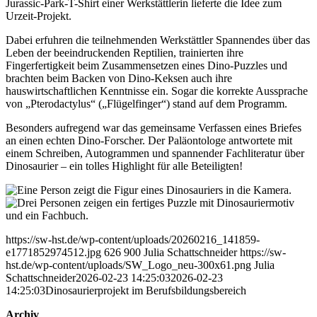
Jurassic-Park-T-Shirt einer Werkstättlerin lieferte die Idee zum
Urzeit-Projekt.
Dabei erfuhren die teilnehmenden Werkstättler Spannendes über das
Leben der beeindruckenden Reptilien, trainierten ihre
Fingerfertigkeit beim Zusammensetzen eines Dino-Puzzles und
brachten beim Backen von Dino-Keksen auch ihre
hauswirtschaftlichen Kenntnisse ein. Sogar die korrekte Aussprache
von „Pterodactylus“ („Flügelfinger“) stand auf dem Programm.
Besonders aufregend war das gemeinsame Verfassen eines Briefes
an einen echten Dino-Forscher. Der Paläontologe antwortete mit
einem Schreiben, Autogrammen und spannender Fachliteratur über
Dinosaurier – ein tolles Highlight für alle Beteiligten!
https://sw-hst.de/wp-content/uploads/20260216_141859-
e1771852974512.jpg
626
900
Julia Schattschneider
https://sw-
hst.de/wp-content/uploads/SW_Logo_neu-300x61.png
Julia
Schattschneider
2026-02-23 14:25:03
2026-02-23
14:25:03
Dinosaurierprojekt im Berufsbildungsbereich
Archiv