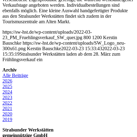
Verkaufstage angeboten werden. Individualbestellungen sind
ebenfalls möglich. Eine kleine Auswahl handgefertigter Produkte
aus den Stralsunder Werkstätten findet sich zudem in der
Tourismuszentrale am Alten Markt.
https://sw-hst.de/wp-content/uploads/2022-03-
23_PM_Fruehlingsverkauf_SW_quer.jpg
800
1200
Kerstin
Bauschke
https://sw-hst.de/wp-content/uploads/SW_Logo_neu-
300x61.png
Kerstin Bauschke
2022-03-23 15:33:43
2022-03-23
15:35:19
Stralsunder Werkstätten laden ab dem 28. März zum
Frühlingsverkauf ein
Archiv
Alle Beiträge
2026
2025
2024
2023
2022
2021
2020
2019
Stralsunder Werkstätten
gemeinnützige GmbH