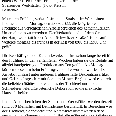
einen Osterhasen für den Frühlingsverkauf der
Stralsunder Werkstätten. (Foto: Kerstin
Bauschke)
Mit einem Frühlingsverkauf bieten die Stralsunder Werkstätten
Interessierten ab Montag, den 28.03.2022, die Möglichkeit,
Produkte aus verschiedenen Arbeitsbereichen des gemeinnützigen
Unternehmens zu erwerben. Der Verkaufsstand auf dem Gelände
der Hauptwerkstatt in der Albert-Schweitzer-Straße 1 ist bis auf
weiteres montags bis freitags in der Zeit von 8:00 bis 15:00 Uhr
geöffnet.
Die Beschäftigten der Keramikwerkstatt sind schon lange bereit für
den Frühling. In den vergangenen Wochen haben sie die Regale mit
allerlei handgefertigten Produkten aus Ton gefüllt. Ab Montag
können diese nun beim Frühlingsverkauf erworben werden. Das
Angebot umfasst unter anderem frühlingshafte Dekorationsartikel
und Gebrauchsgeschirr mit floralem Muster. Ergänzt wird es durch
die beliebten Städtesilhouetten aus der Tischlerei und in der
Schneiderei gefertigte österliche Dekoration sowie praktische
Haushaltshelfer.
In den Arbeitsbereichen der Stralsunder Werkstätten werden derzeit
rund 380 Menschen mit Behinderung beschäftigt. In Bereichen wie
der Tischlerei, Schneiderei und Keramikwerkstatt werden dabei
verschiedene Eigenprodukte gefertigt, die während werkstatteigener