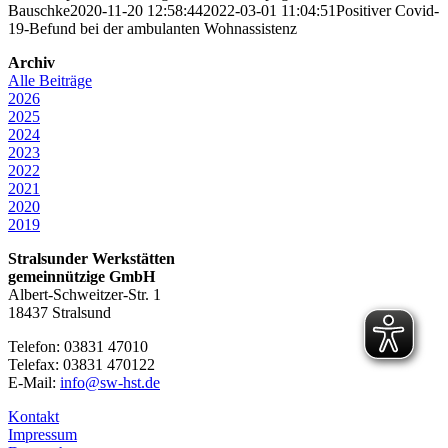
Bauschke
2020-11-20 12:58:44
2022-03-01 11:04:51
Positiver Covid-
19-Befund bei der ambulanten Wohnassistenz
Archiv
Alle Beiträge
2026
2025
2024
2023
2022
2021
2020
2019
Stralsunder Werkstätten
gemeinnützige GmbH
Albert-Schweitzer-Str. 1
18437 Stralsund
Telefon: 03831 47010
Telefax: 03831 470122
E-Mail:
info@sw-hst.de
Kontakt
Impressum