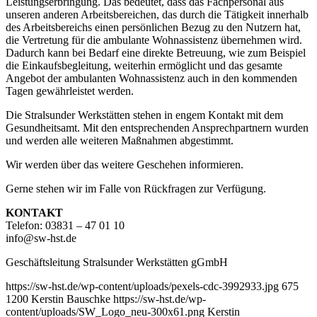
Leistungserbringung. Das bedeutet, dass das Fachpersonal aus
unseren anderen Arbeitsbereichen, das durch die Tätigkeit innerhalb
des Arbeitsbereichs einen persönlichen Bezug zu den Nutzern hat,
die Vertretung für die ambulante Wohnassistenz übernehmen wird.
Dadurch kann bei Bedarf eine direkte Betreuung, wie zum Beispiel
die Einkaufsbegleitung, weiterhin ermöglicht und das gesamte
Angebot der ambulanten Wohnassistenz auch in den kommenden
Tagen gewährleistet werden.
Die Stralsunder Werkstätten stehen in engem Kontakt mit dem
Gesundheitsamt. Mit den entsprechenden Ansprechpartnern wurden
und werden alle weiteren Maßnahmen abgestimmt.
Wir werden über das weitere Geschehen informieren.
Gerne stehen wir im Falle von Rückfragen zur Verfügung.
KONTAKT
Telefon: 03831 – 47 01 10
info@sw-hst.de
Geschäftsleitung Stralsunder Werkstätten gGmbH
https://sw-hst.de/wp-content/uploads/pexels-cdc-3992933.jpg
675
1200
Kerstin Bauschke
https://sw-hst.de/wp-
content/uploads/SW_Logo_neu-300x61.png
Kerstin