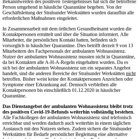
Bekanntwerden des positiven Testergebnisses hat sich die betroffene
Person umgehend in häusliche Quarantäne begeben. Von der
Geschäftsleitung der Stralsunder Werkstätten wurden daraufhin alle
erforderlichen Maßnahmen eingeleitet.
In Zusammenarbeit mit dem örtlichen Gesundheitsamt wurden die
Kontaktpersonen ermittelt und über die Situation informiert. Alle
Mitarbeiter, die persönlichen Kontakt hatten, befinden sich
vorsorglich in häuslicher Quarantäne. Dies betrifft derzeit 9 von 13
Mitarbeitern des Fachpersonals der ambulanten Wohnassistenz.
Nutzer der ambulanten Wohnassistenz mussten nicht in Quarantäne,
da bei Kontakten alle A-H-A-Regeln eingehalten wurden. Da es
sich bei der ambulanten Wohnassistenz um ein separates Angebot
handelt, sind die anderen Bereiche der Stralsunder Werkstätten
nicht
betroffen. Bisher weist keine der Kontaktpersonen Anzeichen oder
Symptome einer Erkrankung auf. Dennoch verbleiben alle
Kontaktpersonen bis einschließlich 01.12.2020 in häuslicher
Quarantäne.
Das Dienstangebot der ambulanten Wohnassistenz bleibt trotz
des positiven Covid-19-Befunds weiterhin vollständig bestehen
.
Alle Fachkollegen der ambulanten Wohnassistenz sind telefonisch
erreichbar und werden dadurch auch weiterhin in einem täglichen
Austausch mit den Nutzern stehen. Zudem sichern die Stralsunder
Werkstätten für Bedarfe persönlicher Begleitung eine alternative